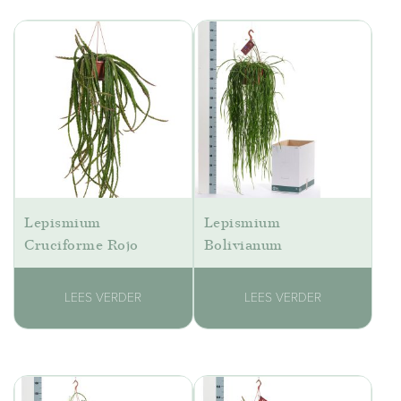
Lepismium
Lepismium
Cruciforme Rojo
Bolivianum
LEES VERDER
LEES VERDER