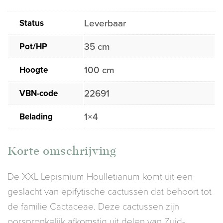
Status
Leverbaar
Pot/HP
35 cm
Hoogte
100 cm
VBN-code
22691
Belading
1×4
Korte omschrijving
De XXL Lepismium Houlletianum komt uit een
geslacht van epifytische cactussen dat behoort tot
de familie Cactaceae. Deze cactussen zijn
oorspronkelijk afkomstig uit delen van Zuid-