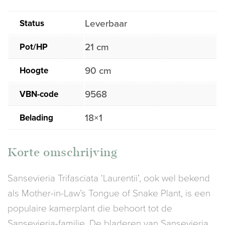
Status
Leverbaar
Pot/HP
21 cm
Hoogte
90 cm
VBN-code
9568
Belading
18×1
Korte omschrijving
Sansevieria Trifasciata ‘Laurentii’, ook wel bekend
als Mother-in-Law’s Tongue of Snake Plant, is een
populaire kamerplant die behoort tot de
Sansevieria-familie. De bladeren van Sansevieria