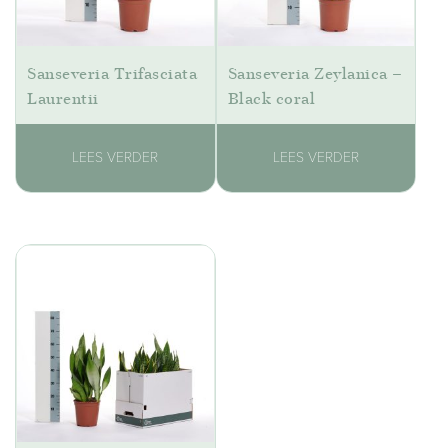
Sanseveria Trifasciata
Sanseveria Zeylanica –
Laurentii
Black coral
LEES VERDER
LEES VERDER